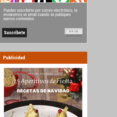
Puedes suscribirte por correo electrónico, te
enviaremos un email cuando se publiquen
nuevos contenidos
114.111
SUSCRIPTORES
Publicidad