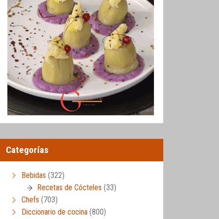
Categorías
Bebidas
(322)
Recetas de Cócteles
(33)
Chefs
(703)
Diccionario de cocina
(800)