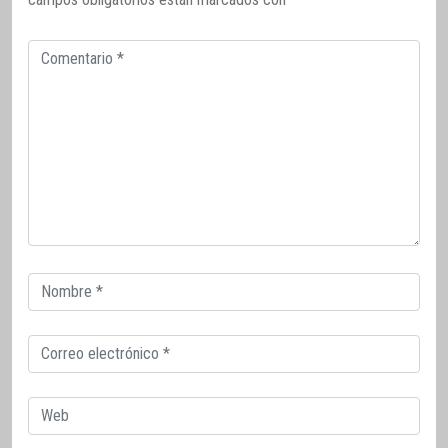
Comentario
Correo
electrónico
Correo
electrónico
Web