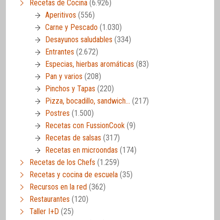
Recetas de Cocina
(6.926)
Aperitivos
(556)
Carne y Pescado
(1.030)
Desayunos saludables
(334)
Entrantes
(2.672)
Especias, hierbas aromáticas
(83)
Pan y varios
(208)
Pinchos y Tapas
(220)
Pizza, bocadillo, sandwich…
(217)
Postres
(1.500)
Recetas con FussionCook
(9)
Recetas de salsas
(317)
Recetas en microondas
(174)
Recetas de los Chefs
(1.259)
Recetas y cocina de escuela
(35)
Recursos en la red
(362)
Restaurantes
(120)
Taller I+D
(25)