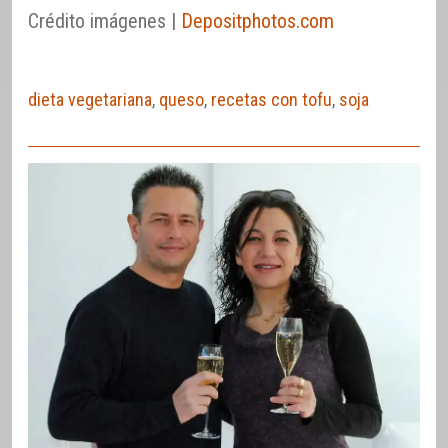
Crédito imágenes |
Depositphotos.com
dieta vegetariana
,
queso
,
recetas con tofu
,
soja