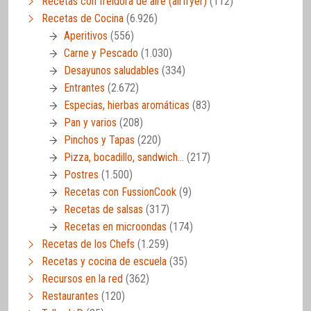
Recetas con freidora de aire (airfryer)
(112)
Recetas de Cocina
(6.926)
Aperitivos
(556)
Carne y Pescado
(1.030)
Desayunos saludables
(334)
Entrantes
(2.672)
Especias, hierbas aromáticas
(83)
Pan y varios
(208)
Pinchos y Tapas
(220)
Pizza, bocadillo, sandwich…
(217)
Postres
(1.500)
Recetas con FussionCook
(9)
Recetas de salsas
(317)
Recetas en microondas
(174)
Recetas de los Chefs
(1.259)
Recetas y cocina de escuela
(35)
Recursos en la red
(362)
Restaurantes
(120)