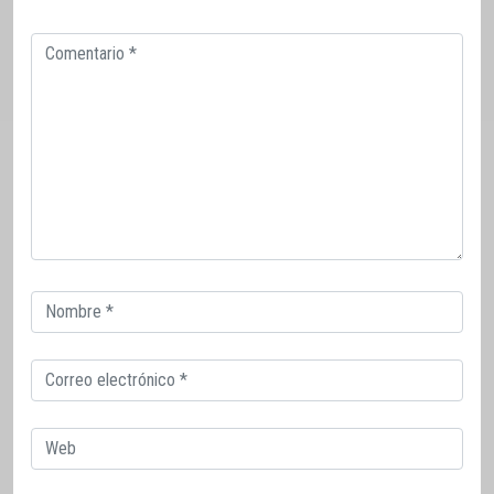
Comentario
Correo
electrónico
Correo
electrónico
Web