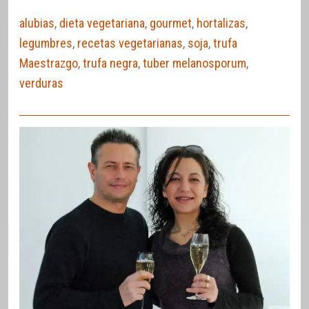
alubias
,
dieta vegetariana
,
gourmet
,
hortalizas
,
legumbres
,
recetas vegetarianas
,
soja
,
trufa
Maestrazgo
,
trufa negra
,
tuber melanosporum
,
verduras