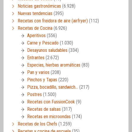
Noticias gastronómicas
(6.928)
Nuevas tendencias
(395)
Recetas con freidora de aire (airfryer)
(112)
Recetas de Cocina
(6.926)
Aperitivos
(556)
Carne y Pescado
(1.030)
Desayunos saludables
(334)
Entrantes
(2.672)
Especias, hierbas aromáticas
(83)
Pan y varios
(208)
Pinchos y Tapas
(220)
Pizza, bocadillo, sandwich…
(217)
Postres
(1.500)
Recetas con FussionCook
(9)
Recetas de salsas
(317)
Recetas en microondas
(174)
Recetas de los Chefs
(1.259)
Recetas y cocina de escuela
(35)