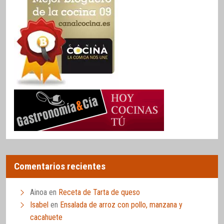
Comentarios recientes
Ainoa
en
Receta de Tarta de queso
Isabel
en
Ensalada de arroz con pollo, manzana y
cacahuete