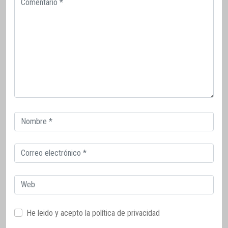
Correo
electrónico
Correo
electrónico
Web
He leido y acepto la
política de privacidad