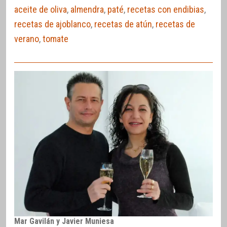
aceite de oliva
,
almendra
,
paté
,
recetas con endibias
,
recetas de ajoblanco
,
recetas de atún
,
recetas de
verano
,
tomate
Mar Gavilán y Javier Muniesa