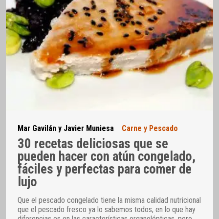
Mar Gavilán y Javier Muniesa
Carne y Pescado
30 recetas deliciosas que se
pueden hacer con atún congelado,
fáciles y perfectas para comer de
lujo
Que el pescado congelado tiene la misma calidad nutricional
que el pescado fresco ya lo sabemos todos, en lo que hay
diferencias es en las características organolépticas, pero
…