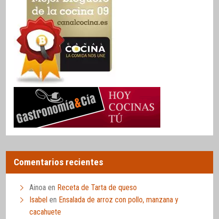
Comentarios recientes
Ainoa
en
Receta de Tarta de queso
Isabel
en
Ensalada de arroz con pollo, manzana y
cacahuete