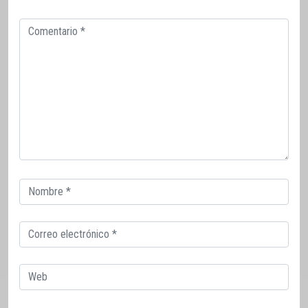
Comentario
Correo
electrónico
Correo
electrónico
Web