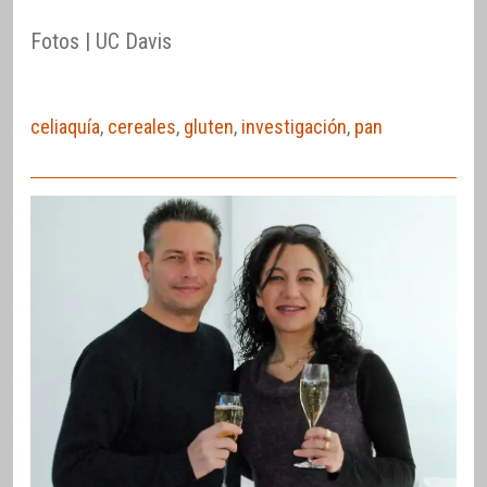
Fotos | UC Davis
celiaquía
,
cereales
,
gluten
,
investigación
,
pan