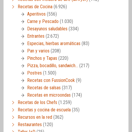
Recetas de Cocina
(6.926)
Aperitivos
(556)
Carne y Pescado
(1.030)
Desayunos saludables
(334)
Entrantes
(2.672)
Especias, hierbas aromáticas
(83)
Pan y varios
(208)
Pinchos y Tapas
(220)
Pizza, bocadillo, sandwich…
(217)
Postres
(1.500)
Recetas con FussionCook
(9)
Recetas de salsas
(317)
Recetas en microondas
(174)
Recetas de los Chefs
(1.259)
Recetas y cocina de escuela
(35)
Recursos en la red
(362)
Restaurantes
(120)
Taller I+D
(25)