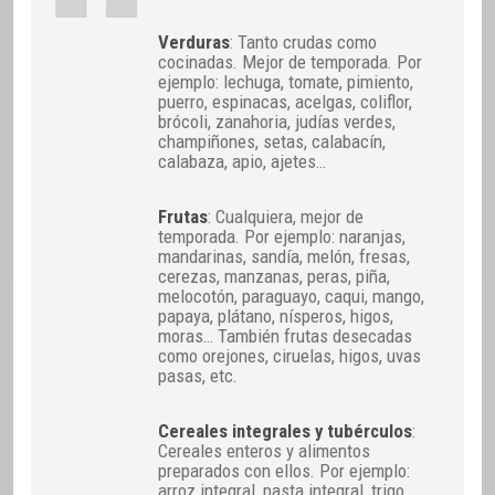
Verduras
: Tanto crudas como
cocinadas. Mejor de temporada. Por
ejemplo: lechuga, tomate, pimiento,
puerro, espinacas, acelgas, coliflor,
brócoli, zanahoria, judías verdes,
champiñones, setas, calabacín,
calabaza, apio, ajetes…
Frutas
: Cualquiera, mejor de
temporada. Por ejemplo: naranjas,
mandarinas, sandía, melón, fresas,
cerezas, manzanas, peras, piña,
melocotón, paraguayo, caqui, mango,
papaya, plátano, nísperos, higos,
moras… También frutas desecadas
como orejones, ciruelas, higos, uvas
pasas, etc.
Cereales integrales y tubérculos
:
Cereales enteros y alimentos
preparados con ellos. Por ejemplo:
arroz integral, pasta integral, trigo