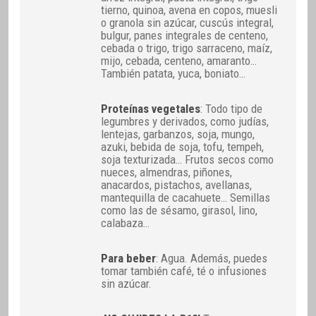
tierno, quinoa, avena en copos, muesli
o granola sin azúcar, cuscús integral,
bulgur, panes integrales de centeno,
cebada o trigo, trigo sarraceno, maíz,
mijo, cebada, centeno, amaranto…
También patata, yuca, boniato…
Proteínas vegetales
: Todo tipo de
legumbres y derivados, como judías,
lentejas, garbanzos, soja, mungo,
azuki, bebida de soja, tofu, tempeh,
soja texturizada… Frutos secos como
nueces, almendras, piñones,
anacardos, pistachos, avellanas,
mantequilla de cacahuete… Semillas
como las de sésamo, girasol, lino,
calabaza…
Para beber
: Agua. Además, puedes
tomar también café, té o infusiones
sin azúcar.