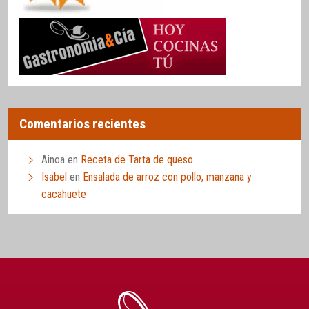
Comentarios recientes
Ainoa
en
Receta de Tarta de queso
Isabel
en
Ensalada de arroz con pollo, manzana y
cacahuete