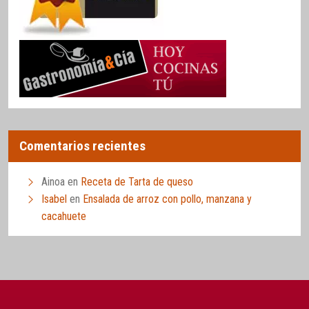
Comentarios recientes
Ainoa
en
Receta de Tarta de queso
Isabel
en
Ensalada de arroz con pollo, manzana y
cacahuete