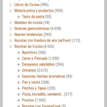
Libros de Cocina
(496)
Materia prima y productos
(954)
Tipos de pasta
(30)
Muebles de cocina
(18)
Noticias gastronómicas
(6.928)
Nuevas tendencias
(395)
Recetas con freidora de aire (airfryer)
(112)
Recetas de Cocina
(6.926)
Aperitivos
(556)
Carne y Pescado
(1.030)
Desayunos saludables
(334)
Entrantes
(2.672)
Especias, hierbas aromáticas
(83)
Pan y varios
(208)
Pinchos y Tapas
(220)
Pizza, bocadillo, sandwich…
(217)
Postres
(1.500)
Recetas con FussionCook
(9)