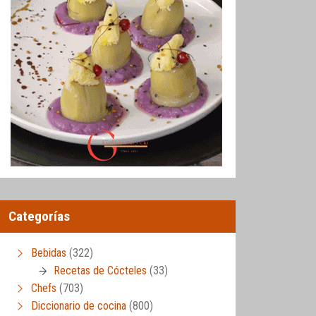
Categorías
Bebidas
(322)
Recetas de Cócteles
(33)
Chefs
(703)
Diccionario de cocina
(800)