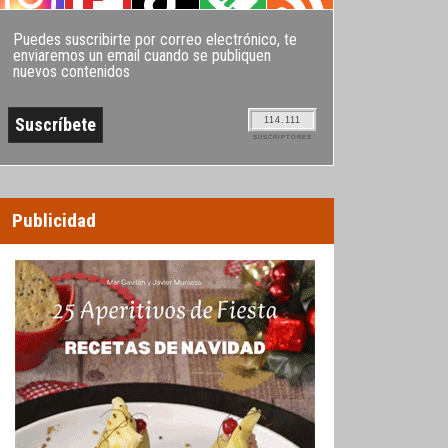
Puedes suscribirte por correo electrónico, te
enviaremos un email cuando se publiquen
nuevos contenidos
114.111
SUSCRIPTORES
Publicidad