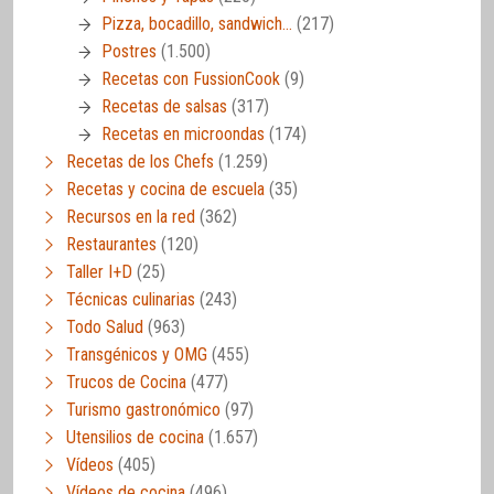
Pizza, bocadillo, sandwich…
(217)
Postres
(1.500)
Recetas con FussionCook
(9)
Recetas de salsas
(317)
Recetas en microondas
(174)
Recetas de los Chefs
(1.259)
Recetas y cocina de escuela
(35)
Recursos en la red
(362)
Restaurantes
(120)
Taller I+D
(25)
Técnicas culinarias
(243)
Todo Salud
(963)
Transgénicos y OMG
(455)
Trucos de Cocina
(477)
Turismo gastronómico
(97)
Utensilios de cocina
(1.657)
Vídeos
(405)
Vídeos de cocina
(496)