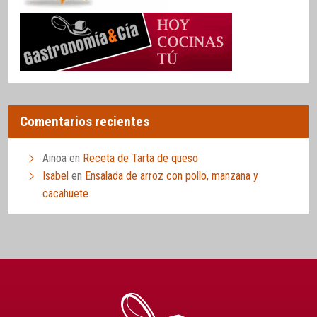
Comentarios recientes
Ainoa
en
Receta de Tarta de queso
Isabel
en
Ensalada de arroz con pollo, manzana y
cacahuete