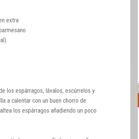
en extra
 parmesano
al).
de los espárragos, lávalos, escúrrelos y
olla a calentar con un buen chorro de
 saltea los espárragos añadiendo un poco