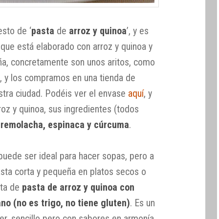
sto de ‘
pasta
de
arroz y quinoa
’, y es
 que está elaborado con arroz y quinoa y
ña, concretamente son unos aritos, como
s, y los compramos en una tienda de
stra ciudad. Podéis ver el envase
aquí
, y
oz y quinoa, sus ingredientes (todos
n
remolacha, espinaca y cúrcuma
.
puede ser ideal para hacer sopas, pero a
sta corta y pequeña en platos secos o
eta de
pasta de arroz y quinoa con
o (no es trigo, no tiene gluten)
. Es un
cer, sencillo pero con sabores en armonía,