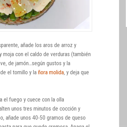
sparente, añade los aros de arroz y
 y moja con el caldo de verduras (también
ave, de jamón…según gustos y la
de el tomillo y la
ñora molida
, y deja que
a el fuego y cuece con la olla
alten unos tres minutos de cocción y
do, añade unos 40-50 gramos de queso
la pasta para que quede cremosa. Apaga el