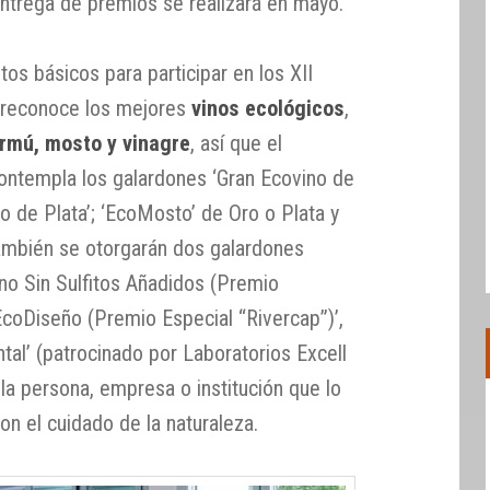
 entrega de premios se realizará en mayo.
tos básicos para participar en los XII
 reconoce los mejores
vinos ecológicos
,
rmú, mosto y vinagre
, así que el
ontempla los galardones ‘Gran Ecovino de
no de Plata’; ‘EcoMosto’ de Oro o Plata y
También se otorgarán dos galardones
ino Sin Sulfitos Añadidos (Premio
 EcoDiseño (Premio Especial “Rivercap”)’,
tal’ (patrocinado por Laboratorios Excell
 la persona, empresa o institución que lo
 el cuidado de la naturaleza.