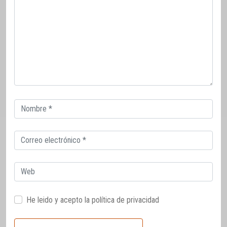
Correo
electrónico
Correo
electrónico
Web
He leido y acepto la
política de privacidad