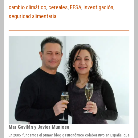
cambio climático
,
cereales
,
EFSA
,
investigación
,
seguridad alimentaria
Mar Gavilán y Javier Muniesa
En 2005, fundamos el primer blog gastronómico colaborativo en España, que