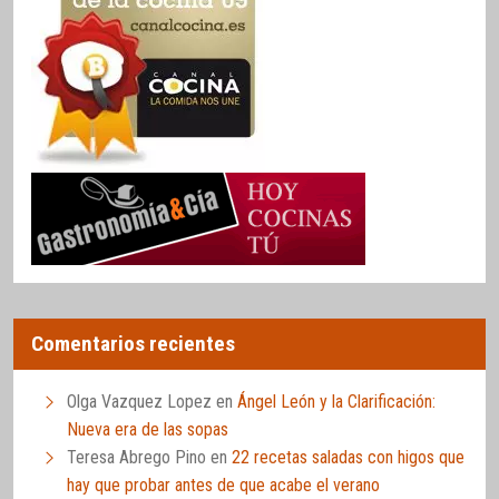
Comentarios recientes
Olga Vazquez Lopez
en
Ángel León y la Clarificación:
Nueva era de las sopas
Teresa Abrego Pino
en
22 recetas saladas con higos que
hay que probar antes de que acabe el verano