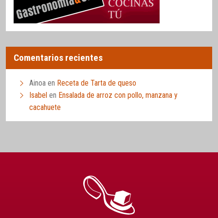
Comentarios recientes
Ainoa
en
Receta de Tarta de queso
Isabel
en
Ensalada de arroz con pollo, manzana y
cacahuete