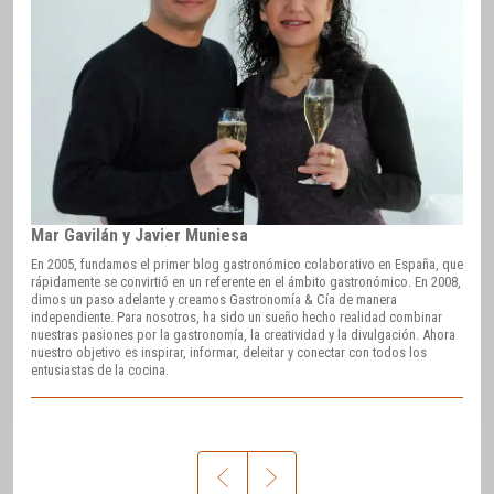
Mar Gavilán y Javier Muniesa
En 2005, fundamos el primer blog gastronómico colaborativo en España, que
rápidamente se convirtió en un referente en el ámbito gastronómico. En 2008,
dimos un paso adelante y creamos Gastronomía & Cía de manera
independiente. Para nosotros, ha sido un sueño hecho realidad combinar
nuestras pasiones por la gastronomía, la creatividad y la divulgación. Ahora
nuestro objetivo es inspirar, informar, deleitar y conectar con todos los
entusiastas de la cocina.