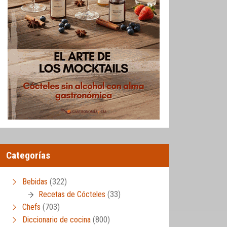
Categorías
Bebidas
(322)
Recetas de Cócteles
(33)
Chefs
(703)
Diccionario de cocina
(800)