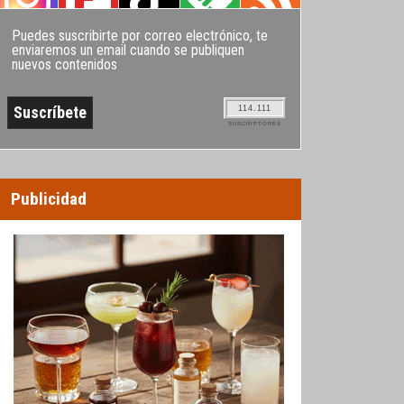
Puedes suscribirte por correo electrónico, te
enviaremos un email cuando se publiquen
nuevos contenidos
114.111
SUSCRIPTORES
Publicidad