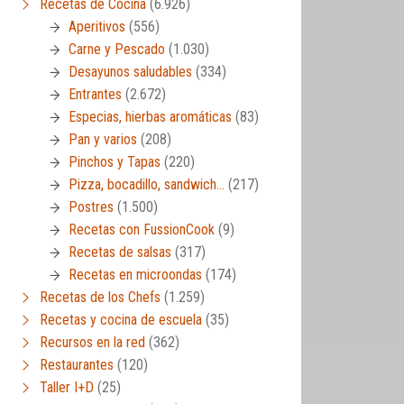
Recetas de Cocina
(6.926)
Aperitivos
(556)
Carne y Pescado
(1.030)
Desayunos saludables
(334)
Entrantes
(2.672)
Especias, hierbas aromáticas
(83)
Pan y varios
(208)
Pinchos y Tapas
(220)
Pizza, bocadillo, sandwich…
(217)
Postres
(1.500)
Recetas con FussionCook
(9)
Recetas de salsas
(317)
Recetas en microondas
(174)
Recetas de los Chefs
(1.259)
Recetas y cocina de escuela
(35)
Recursos en la red
(362)
Restaurantes
(120)
Taller I+D
(25)