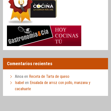
Comentarios recientes
Ainoa
en
Receta de Tarta de queso
Isabel
en
Ensalada de arroz con pollo, manzana y
cacahuete