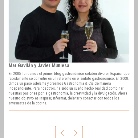
Mar Gavilán y Javier Muniesa
En 2005, fundamos el primer blog gastronómico colaborativo en España, que
rápidamente se convirtió en un referente en el ámbito gastronómico. En 2008,
dimos un paso adelante y creamos Gastronomía & Cía de manera
independiente. Para nosotros, ha sido un sueño hecho realidad combinar
nuestras pasiones por la gastronomía, la creatividad y la divulgación. Ahora
nuestro objetivo es inspirar, informar, deleitar y conectar con todos los
entusiastas de la cocina.