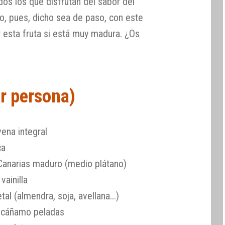
os los que disfrutan del sabor del
o, pues, dicho sea de paso, con este
esta fruta si está muy madura. ¿Os
or persona)
ena integral
ca
Canarias maduro (medio plátano)
vainilla
l (almendra, soja, avellana...)
 cáñamo peladas