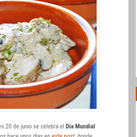
es 20 de junio se celebra el
Día Mundial
os hace unos días en
este post
, donde