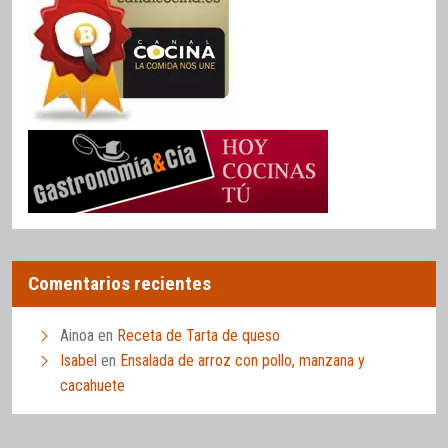
Comentarios recientes
Ainoa
en
Receta de Tarta de queso
Isabel
en
Ensalada de arroz con pollo, manzana y
cacahuete