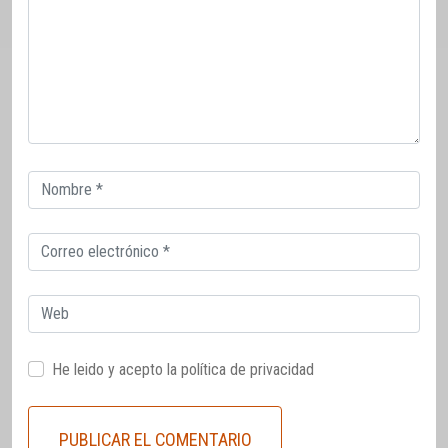
Correo
electrónico
Correo
electrónico
Web
He leido y acepto la
política de privacidad