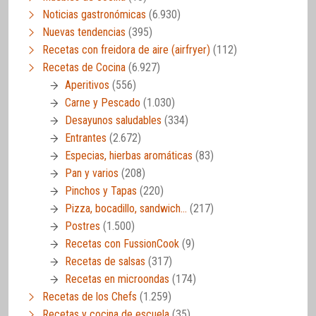
Noticias gastronómicas
(6.930)
Nuevas tendencias
(395)
Recetas con freidora de aire (airfryer)
(112)
Recetas de Cocina
(6.927)
Aperitivos
(556)
Carne y Pescado
(1.030)
Desayunos saludables
(334)
Entrantes
(2.672)
Especias, hierbas aromáticas
(83)
Pan y varios
(208)
Pinchos y Tapas
(220)
Pizza, bocadillo, sandwich…
(217)
Postres
(1.500)
Recetas con FussionCook
(9)
Recetas de salsas
(317)
Recetas en microondas
(174)
Recetas de los Chefs
(1.259)
Recetas y cocina de escuela
(35)