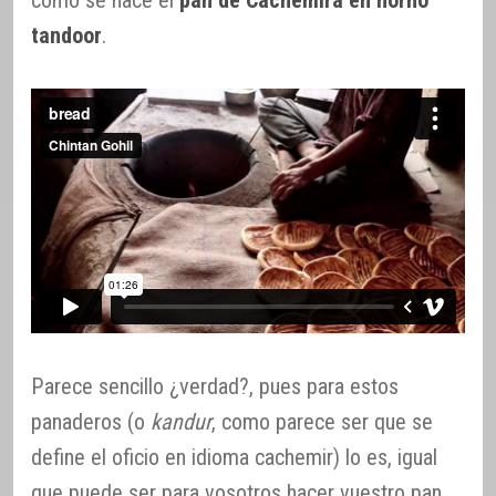
cómo se hace el
pan de Cachemira en horno
tandoor
.
Parece sencillo ¿verdad?, pues para estos
panaderos (o
kandur
, como parece ser que se
define el oficio en idioma cachemir) lo es, igual
que puede ser para vosotros hacer vuestro pan