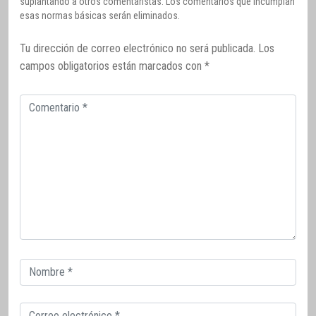
suplantando a otros comentaristas. Los comentarios que incumplan
esas normas básicas serán eliminados.
Tu dirección de correo electrónico no será publicada.
Los
campos obligatorios están marcados con
*
Comentario
Correo
electrónico
Correo