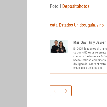
Foto |
Depositphotos
cata
,
Estados Unidos
,
guía
,
vino
Mar Gavilán y Javier
En 2005, fundamos el prime
se convirtió en un referent
creamos Gastronomía & Cía
hecho realidad combinar nue
divulgación. Ahora nuestro o
entusiastas de la cocina.