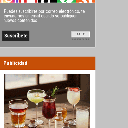
Puedes suscribirte por correo electrónico, te
enviaremos un email cuando se publiquen
nuevos contenidos
114.111
SUSCRIPTORES
Publicidad