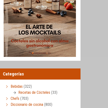
Categorías
Bebidas
(322)
Recetas de Cócteles
(33)
Chefs
(703)
Diccionario de cocina
(800)