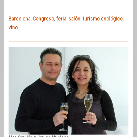
Barcelona
,
Congreso
,
feria
,
salón
,
turismo enológico
,
vino