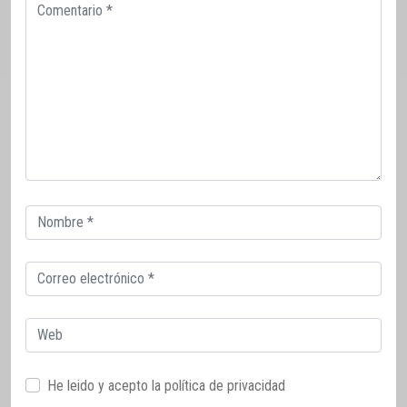
Comentario
Correo
electrónico
Correo
electrónico
Web
He leido y acepto la
política de privacidad