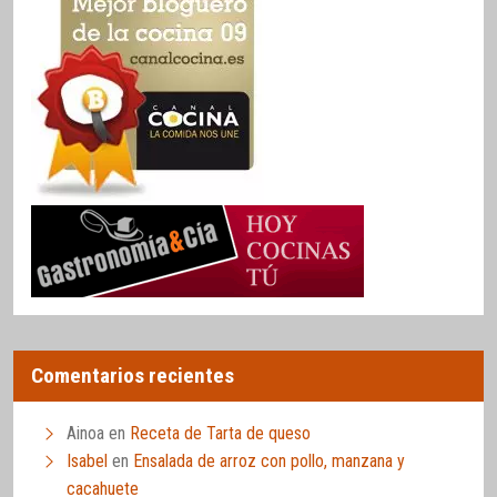
Comentarios recientes
Ainoa
en
Receta de Tarta de queso
Isabel
en
Ensalada de arroz con pollo, manzana y
cacahuete