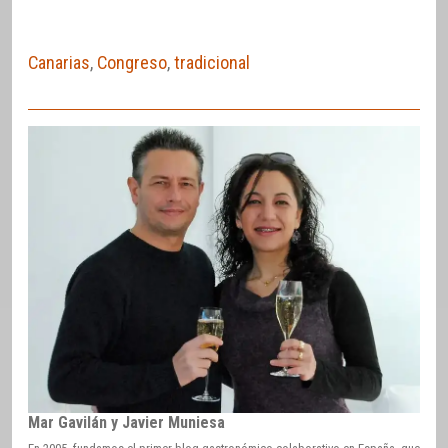
Canarias
,
Congreso
,
tradicional
Mar Gavilán y Javier Muniesa