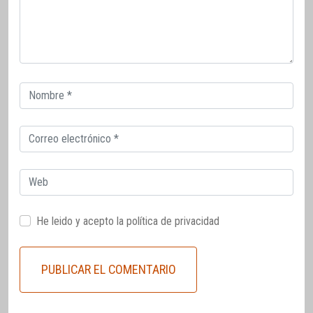
Correo
electrónico
Correo
electrónico
Web
He leido y acepto la
política de privacidad