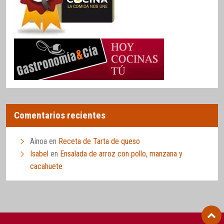
Comentarios recientes
Ainoa
en
Receta de Tarta de queso
Isabel
en
Ensalada de arroz con pollo, manzana y
cacahuete