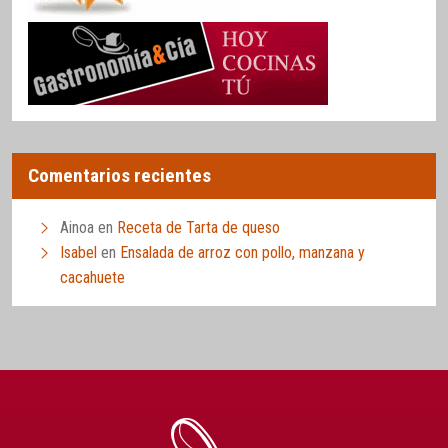
Comentarios recientes
Ainoa
en
Receta de Tarta de queso
Isabel
en
Ensalada de arroz con pollo, manzana y
cacahuete