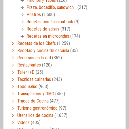
Pinchos y Tapas
(220)
Pizza, bocadillo, sandwich…
(217)
Postres
(1.500)
Recetas con FussionCook
(9)
Recetas de salsas
(317)
Recetas en microondas
(174)
Recetas de los Chefs
(1.259)
Recetas y cocina de escuela
(35)
Recursos en la red
(362)
Restaurantes
(120)
Taller I+D
(25)
Técnicas culinarias
(243)
Todo Salud
(963)
Transgénicos y OMG
(455)
Trucos de Cocina
(477)
Turismo gastronómico
(97)
Utensilios de cocina
(1.657)
Vídeos
(405)