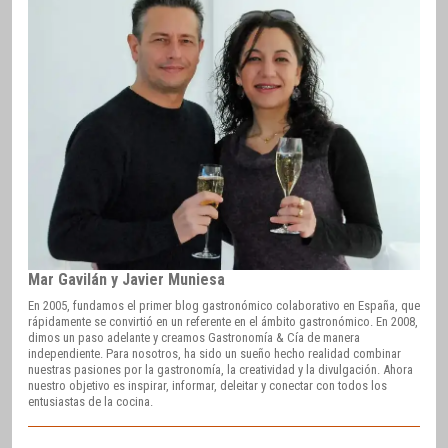
Mar Gavilán y Javier Muniesa
En 2005, fundamos el primer blog gastronómico colaborativo en España, que
rápidamente se convirtió en un referente en el ámbito gastronómico. En 2008,
dimos un paso adelante y creamos Gastronomía & Cía de manera
independiente. Para nosotros, ha sido un sueño hecho realidad combinar
nuestras pasiones por la gastronomía, la creatividad y la divulgación. Ahora
nuestro objetivo es inspirar, informar, deleitar y conectar con todos los
entusiastas de la cocina.