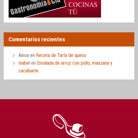
Comentarios recientes
Ainoa
en
Receta de Tarta de queso
Isabel
en
Ensalada de arroz con pollo, manzana y
cacahuete