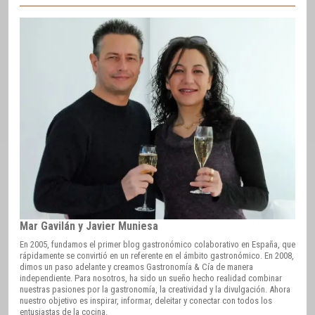
Mar Gavilán y Javier Muniesa
En 2005, fundamos el primer blog gastronómico colaborativo en España, que
rápidamente se convirtió en un referente en el ámbito gastronómico. En 2008,
dimos un paso adelante y creamos Gastronomía & Cía de manera
independiente. Para nosotros, ha sido un sueño hecho realidad combinar
nuestras pasiones por la gastronomía, la creatividad y la divulgación. Ahora
nuestro objetivo es inspirar, informar, deleitar y conectar con todos los
entusiastas de la cocina.