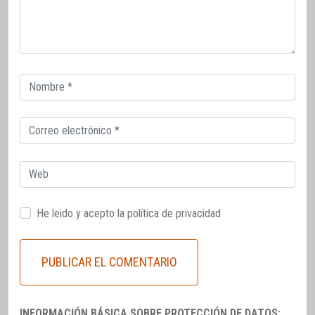
Correo
electrónico
Correo
electrónico
Web
He leido y acepto la
política de privacidad
INFORMACIÓN BÁSICA SOBRE PROTECCIÓN DE DATOS: