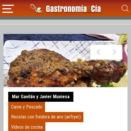
Mar Gavilán y Javier Muniesa
Carne y Pescado
Recetas con freidora de aire (airfryer)
Vídeos de cocina