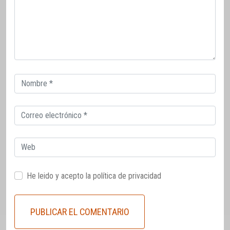
Correo
electrónico
Correo
electrónico
Web
He leido y acepto la
política de privacidad