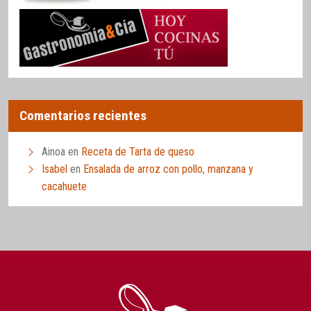
Comentarios recientes
Ainoa
en
Receta de Tarta de queso
Isabel
en
Ensalada de arroz con pollo, manzana y
cacahuete