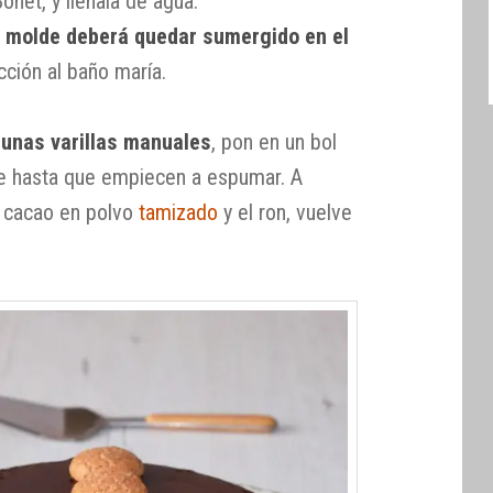
onet, y llénala de agua.
l
molde deberá quedar sumergido en el
cción al baño maría.
 unas varillas manuales
, pon en un bol
te hasta que empiecen a espumar. A
l cacao en polvo
tamizado
y el ron, vuelve