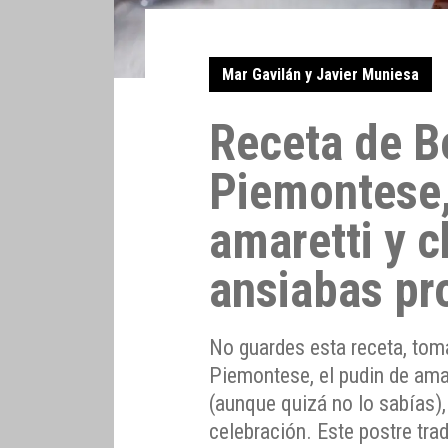
Mar Gavilán y Javier Muniesa
Receta de B
Piemontese,
amaretti y 
ansiabas pr
No guardes esta receta, toma
Piemontese, el pudin de ama
(aunque quizá no lo sabías)
celebración. Este postre tra