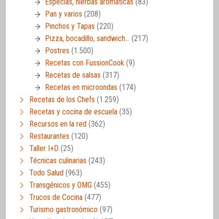
Especias, hierbas aromáticas
(83)
Pan y varios
(208)
Pinchos y Tapas
(220)
Pizza, bocadillo, sandwich…
(217)
Postres
(1.500)
Recetas con FussionCook
(9)
Recetas de salsas
(317)
Recetas en microondas
(174)
Recetas de los Chefs
(1.259)
Recetas y cocina de escuela
(35)
Recursos en la red
(362)
Restaurantes
(120)
Taller I+D
(25)
Técnicas culinarias
(243)
Todo Salud
(963)
Transgénicos y OMG
(455)
Trucos de Cocina
(477)
Turismo gastronómico
(97)