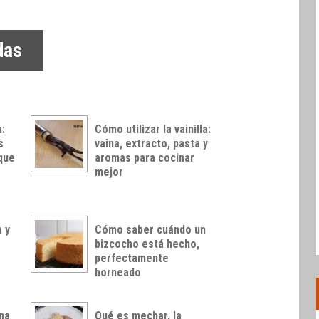
das
a:
Cómo utilizar la vainilla:
s
vaina, extracto, pasta y
 que
aromas para cocinar
mejor
a y
Cómo saber cuándo un
bizcocho está hecho,
perfectamente
horneado
na
Qué es mechar, la