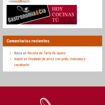
Comentarios recientes
Ainoa
en
Receta de Tarta de queso
Isabel
en
Ensalada de arroz con pollo, manzana y
cacahuete