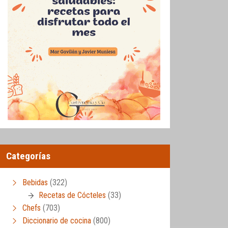
Categorías
Bebidas
(322)
Recetas de Cócteles
(33)
Chefs
(703)
er)
,
Vídeos de cocina
Diccionario de cocina
(800)