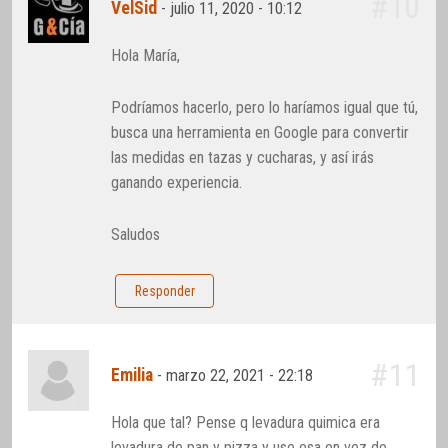
#10
VelSid
-
julio 11, 2020 - 10:12
Hola María,
Podríamos hacerlo, pero lo haríamos igual que tú,
busca una herramienta en Google para convertir
las medidas en tazas y cucharas, y así irás
ganando experiencia.
Saludos
Responder
#11
Emilia
-
marzo 22, 2021 - 22:18
Hola que tal? Pense q levadura quimica era
levadura de pan y pizza y use esa en vez de