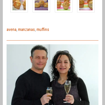
avena
,
manzanas
,
muffins