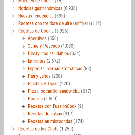
Muebles de cocina
(18)
Noticias gastronómicas
(6.930)
Nuevas tendencias
(395)
Recetas con freidora de aire (airfryer)
(112)
Recetas de Cocina
(6.926)
Aperitivos
(556)
Carne y Pescado
(1.030)
Desayunos saludables
(334)
Entrantes
(2.672)
Especias, hierbas aromáticas
(83)
Pan y varios
(208)
Pinchos y Tapas
(220)
Pizza, bocadillo, sandwich…
(217)
Postres
(1.500)
Recetas con FussionCook
(9)
Recetas de salsas
(317)
Recetas en microondas
(174)
Recetas de los Chefs
(1.259)