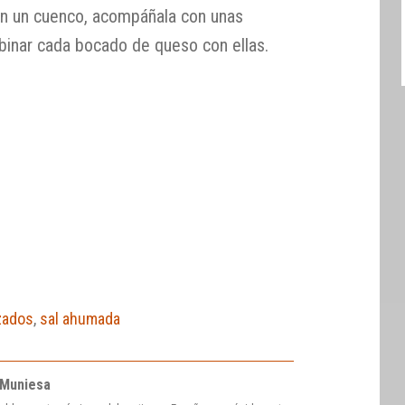
en un cuenco, acompáñala con unas
mbinar cada bocado de queso con ellas.
zados
,
sal ahumada
 Muniesa