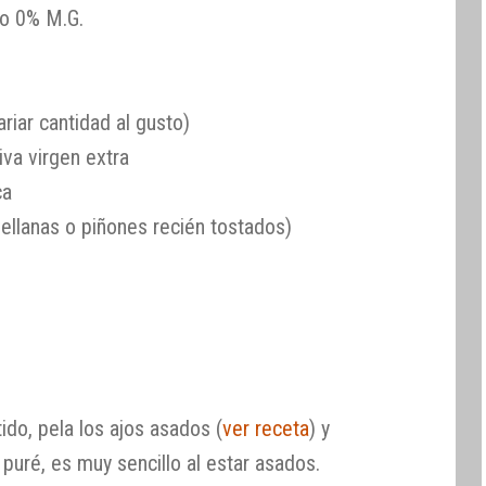
o 0% M.G.
riar cantidad al gusto)
iva virgen extra
ca
vellanas o piñones recién tostados)
do, pela los ajos asados (
ver receta
) y
n puré, es muy sencillo al estar asados.