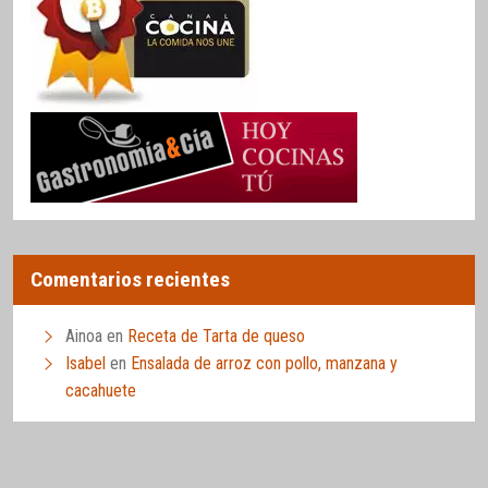
Comentarios recientes
Ainoa
en
Receta de Tarta de queso
Isabel
en
Ensalada de arroz con pollo, manzana y
cacahuete