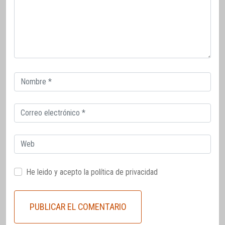
Correo
electrónico
Correo
electrónico
Web
He leido y acepto la
política de privacidad