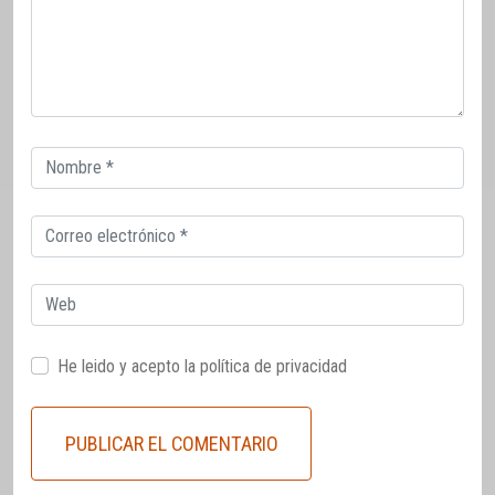
Correo
electrónico
Correo
electrónico
Web
He leido y acepto la
política de privacidad