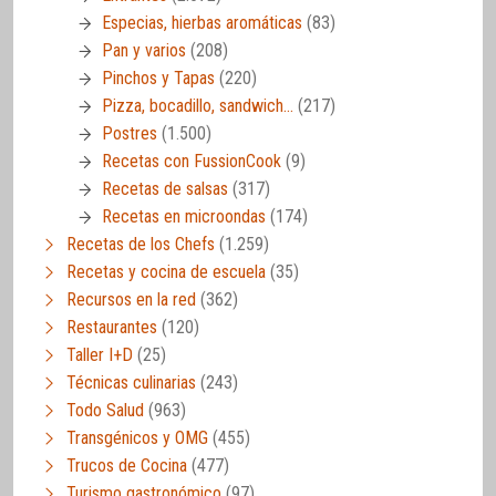
Especias, hierbas aromáticas
(83)
Pan y varios
(208)
Pinchos y Tapas
(220)
Pizza, bocadillo, sandwich…
(217)
Postres
(1.500)
Recetas con FussionCook
(9)
Recetas de salsas
(317)
Recetas en microondas
(174)
Recetas de los Chefs
(1.259)
Recetas y cocina de escuela
(35)
Recursos en la red
(362)
Restaurantes
(120)
Taller I+D
(25)
Técnicas culinarias
(243)
Todo Salud
(963)
Transgénicos y OMG
(455)
Trucos de Cocina
(477)
Turismo gastronómico
(97)