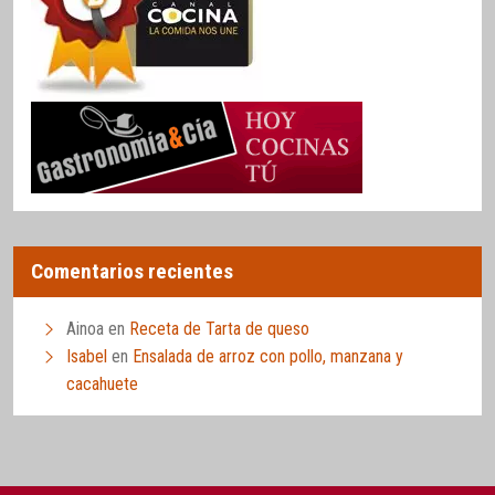
Comentarios recientes
Ainoa
en
Receta de Tarta de queso
Isabel
en
Ensalada de arroz con pollo, manzana y
cacahuete