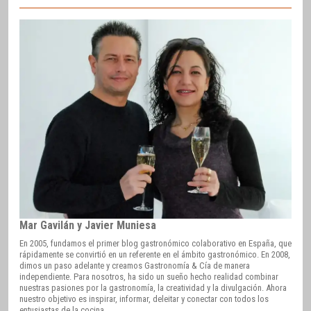
Mar Gavilán y Javier Muniesa
En 2005, fundamos el primer blog gastronómico colaborativo en España, que
rápidamente se convirtió en un referente en el ámbito gastronómico. En 2008,
dimos un paso adelante y creamos Gastronomía & Cía de manera
independiente. Para nosotros, ha sido un sueño hecho realidad combinar
nuestras pasiones por la gastronomía, la creatividad y la divulgación. Ahora
nuestro objetivo es inspirar, informar, deleitar y conectar con todos los
entusiastas de la cocina.