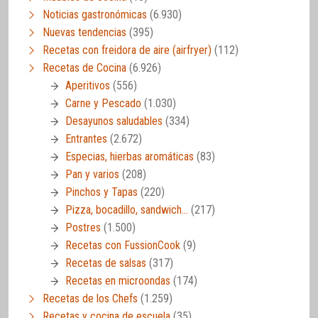
Noticias gastronómicas
(6.930)
Nuevas tendencias
(395)
Recetas con freidora de aire (airfryer)
(112)
Recetas de Cocina
(6.926)
Aperitivos
(556)
Carne y Pescado
(1.030)
Desayunos saludables
(334)
Entrantes
(2.672)
Especias, hierbas aromáticas
(83)
Pan y varios
(208)
Pinchos y Tapas
(220)
Pizza, bocadillo, sandwich…
(217)
Postres
(1.500)
Recetas con FussionCook
(9)
Recetas de salsas
(317)
Recetas en microondas
(174)
Recetas de los Chefs
(1.259)
Recetas y cocina de escuela
(35)