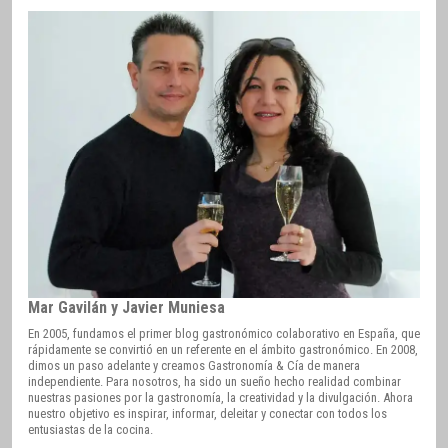
Mar Gavilán y Javier Muniesa
En 2005, fundamos el primer blog gastronómico colaborativo en España, que
rápidamente se convirtió en un referente en el ámbito gastronómico. En 2008,
dimos un paso adelante y creamos Gastronomía & Cía de manera
independiente. Para nosotros, ha sido un sueño hecho realidad combinar
nuestras pasiones por la gastronomía, la creatividad y la divulgación. Ahora
nuestro objetivo es inspirar, informar, deleitar y conectar con todos los
entusiastas de la cocina.