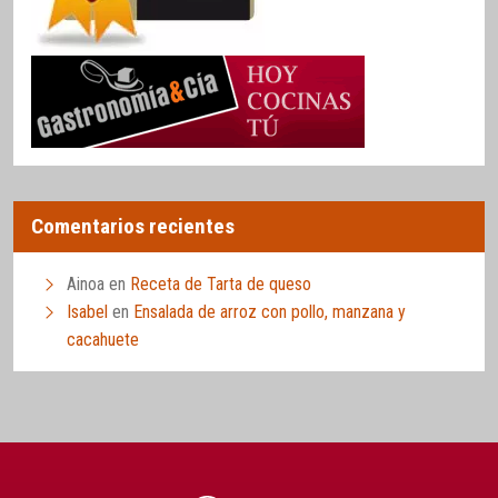
Comentarios recientes
Ainoa
en
Receta de Tarta de queso
Isabel
en
Ensalada de arroz con pollo, manzana y
cacahuete