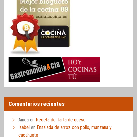
Comentarios recientes
Ainoa
en
Receta de Tarta de queso
Isabel
en
Ensalada de arroz con pollo, manzana y
cacahuete