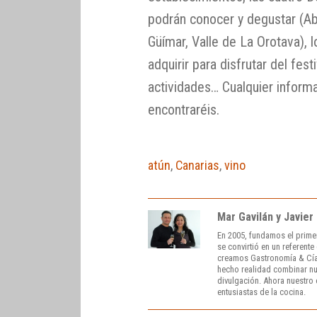
podrán conocer y degustar (Ab
Güímar, Valle de La Orotava), 
adquirir para disfrutar del fes
actividades… Cualquier informac
encontraréis.
atún
,
Canarias
,
vino
Mar Gavilán y Javier
En 2005, fundamos el prime
se convirtió en un referent
creamos Gastronomía & Cía
hecho realidad combinar nue
divulgación. Ahora nuestro o
entusiastas de la cocina.