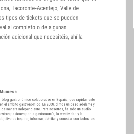
ona, Tacoronte-Acentejo, Valle de
los tipos de tickets que se pueden
tival al completo o de algunas
ión adicional que necesitéis, ahí la
 Muniesa
r blog gastronómico colaborativo en España, que rápidamente
e en el ámbito gastronómico. En 2008, dimos un paso adelante y
 de manera independiente. Para nosotros, ha sido un sueño
stras pasiones por la gastronomía, la creatividad y la
bjetivo es inspirar, informar, deleitar y conectar con todos los