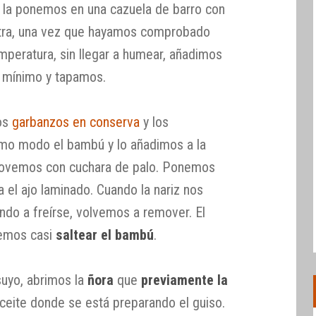
y la ponemos en una cazuela de barro con
extra, una vez que hayamos comprobado
mperatura, sin llegar a humear, añadimos
l mínimo y tapamos.
os
garbanzos en conserva
y los
mo modo el bambú y lo añadimos a la
movemos con cuchara de palo. Ponemos
a el ajo laminado. Cuando la nariz nos
ndo a freírse, volvemos a remover. El
remos casi
saltear el bambú
.
 suyo, abrimos la
ñora
que
previamente la
eite donde se está preparando el guiso.