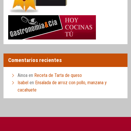
Comentarios recientes
Ainoa
en
Receta de Tarta de queso
Isabel
en
Ensalada de arroz con pollo, manzana y
cacahuete