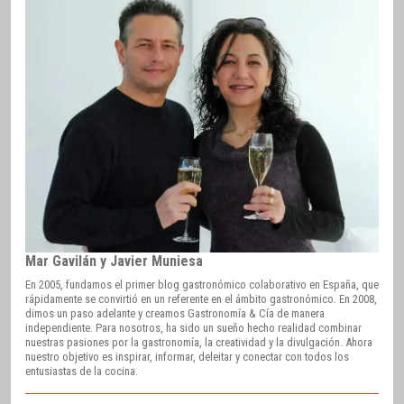
Mar Gavilán y Javier Muniesa
En 2005, fundamos el primer blog gastronómico colaborativo en España, que
rápidamente se convirtió en un referente en el ámbito gastronómico. En 2008,
dimos un paso adelante y creamos Gastronomía & Cía de manera
independiente. Para nosotros, ha sido un sueño hecho realidad combinar
nuestras pasiones por la gastronomía, la creatividad y la divulgación. Ahora
nuestro objetivo es inspirar, informar, deleitar y conectar con todos los
entusiastas de la cocina.